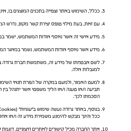
ככלל, השימוש באתר וצפייה בתכנים המוצגים בו, אינ
עם זאת, בעת מילוי טופס יצירת קשר מקוון, נדרש המ
מידע אישי זה אשר נאסף אודות המשתמש, ישמר במאג
מידע אשר נאסף אודות המשתמש, נשמר במאגר המידע
לשם אבטחתו של מידע זה, משתמשת חברת גרודה ביישו
למגבלות אלה.
למעט האמור, ולמעט במקרה של הפרת תנאי השימוש ע
תביעה ו/או טענה ו/או הליך משפטי אשר יתנהל בי
הסכמתו לכך.
ככל והינך מבקש להימנע משמירת מידע זה ו/או אחסו
אתר החברה מכיל קישורים לאתרים חיצוניים, דוגמת ק