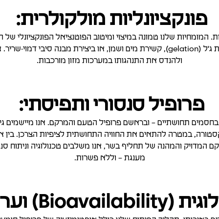
פונקציונליות מולקולרית:
ות. המומחיות שלנו טמונה במיצוי ומיטוב הפוטנציאל הפונקציונלי של 
(emulsification), הקצפה (foaming), יצירת ג'ל (gelation), קשירת מים ושמן, או בי
ולהנדס את התנהגותו במערכות מזון מורכבות.
פרופיל סנסורי ותפיסתי:
 בחסמים תחושתיים – ובראשם פרופיל הטעם והמרקם. אנו מיישמים ג
לדיוק בהנדסת טקסטורה, במטרה להתאים את החוויה התחושתית לציפיות הצרכן. 
ם המדויק והמהנה של תחליף בשר, אנו משלבים טכנולוגיה וניתוח סנס
מענגת – וללא פשרות.
Bioav) וערך תזונתי: