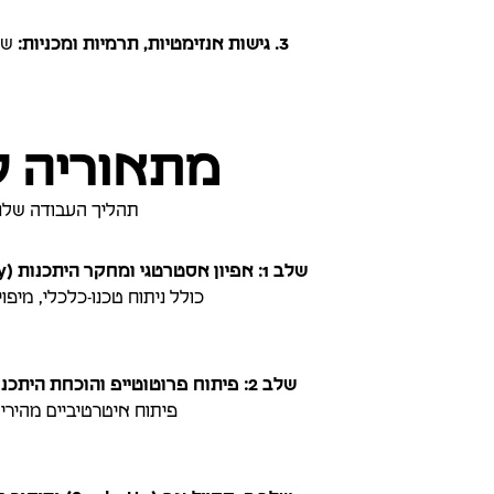
3. גישות אנזימטיות, תרמיות ומכניות:
מתאוריה ל
תהליך העבודה שלנו
שלב 1: אפיון אסטרטגי ומחקר היתכנות (Feasibility):
כולל ניתוח טכנו-כלכלי, מיפ
שלב 2: פיתוח פרוטוטייפ והוכחת היתכנות (POC - Proof of Concept):
פיתוח איטרטיביים מהירים