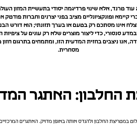
עוד טרנד, אלא שינוי פרדיגמה יסודי בתעשיית המזון העולמ
ברי קיימא ופונקציונליים מציב בפני יצרנים וחברות פודטק א
צלח אינו מסתכם רק בטעם או בערך תזונתי; הוא דורש הבנ
מדע סנסורי, כדי ליצור מוצרים שלא רק עונים על ציפיות ה
ה, אנו ניצבים בחזית המדעית הזו, ומתמחים בתרגום חזון ט
מסחרית.
 החלבון: האתגר המדעי
ט במטריצת החלבון ולהנדס אותה באופן מדויק. האתגרים המרכזיים ש