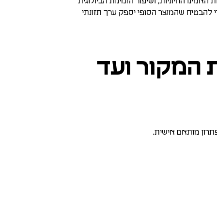
מינו החיוניות, ושיפור הזמינות הביולוגית
כיבים תזונתיים אחרים. אנו פועלים להשגת ציוני איכות חלבון גבוהים (כדוגמת PDCAAS ו-DIAAS) כדי להבטיח שהמוצר הסופי יספק ערך תזונתי
ת המקור ועד
פתרון מותאם אישית.