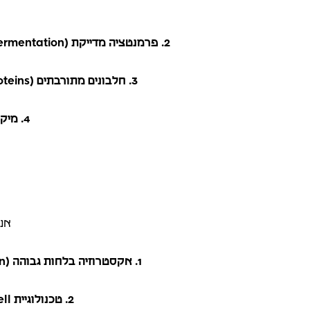
2. פרמנטציה מדייקת (Precision Fermentation):
3. חלבונים מתורבתים (Cultivated Proteins):
4. מיקופרוטאין וביומסת פרמנטציה:
אנו
1. אקסטרוזיה בלחות גבוהה (HME - High Moisture Extrusion):
2. טכנולוגיית Shear-Cell: