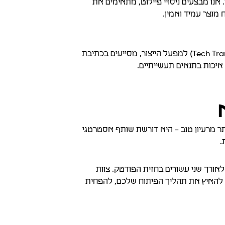
נו מבצעים ניסויי פיילוט, מתאימים את
 מוצר עמיד ואמין.
השותפות שלנו לא מסתיימת בפיילוט. אנו מלווים אתכם בתהליך העברת הידע (Tech Transfer) למפעל הייצור, מסייעים בכתיבת
ותר מרעיון טוב – היא דורשת שותף אסטרטגי
.
 לאורך שני עשורים בחזית הפודטק. צוות
די להאיץ את תהליך הפיתוח שלכם, להפחית