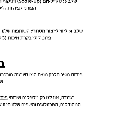
שלב 3: סקייל-אפ (Scale-Up) ותיקוף תהליכים:
הפורמולציה ותהליכי
שלב 4: ליווי לייצור מסחרי:
פרוטוקולי בקרת איכות (QA/QC) ומלווים אתכם עד ההשקה, כולל ריצות ייצור ראשונות והבטחת איכות בתנאים תעשייתיים.
ב
פיתוח מוצר חלבון מנצח הוא סינרגיה מורכבת
שי
בגרודה, אנו לא רק מספקים שירותי
פיתו
המהנדסים, הטכנולוגים והשפים שלנו חי ונ