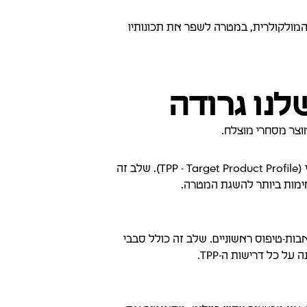
ינוי מבנה החלבון (protein modification) ברמה המולקולרית, במטרה לשפר את תכונותיו
נו גרודה
וצר מסחרי מוצלח.
אנו מתחילים בהגדרה משותפת של פרופיל המוצר הרצוי (TPP - Target Product Profile). שלב זה
תאימות ביותר להשגת המטרה.
אבות-טיפוס ראשוניים. שלב זה כולל סבבי
ל כל דרישות ה-TPP.