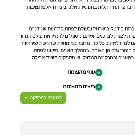
סביבה, פוגעות בבתי גידול חיוניים, ומזהמות את האוויר
ן בהפחתת התלות בתעשיות אלו, וביצירת אלטרנטיבות
לחברות פודטק בישראל ובעולם לפתח פתרונות שמדמים
טרה לפנות לצרכנים שאינם מסוגלים לדמיין את עולם המזון
 למדו לאהוב כל כך. מדובר במומחיות שדורשת יצירתיות
 חומרי גלם מן הצומח. במהלך השנים, סייענו לפתח
בטעמם ובמרקמם המדויק, ושמספקים חוויית אכילה
עוף מהצומח
ביצים מהצומח
למעבר לפרויקט ←