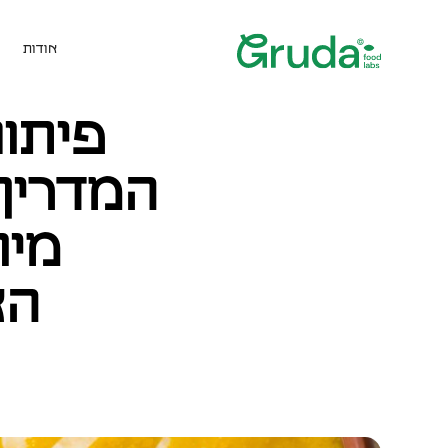
אודות
פיתוח
המדריך 
מיו
הא