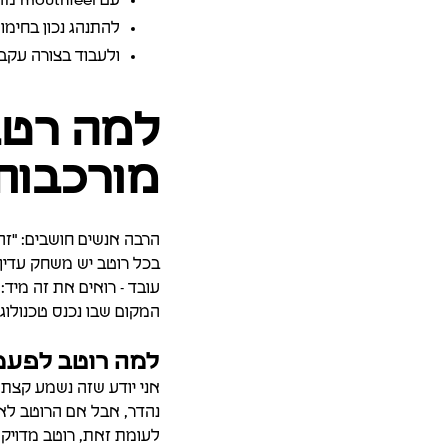
עם mouthfeel מדויק
להתנהג נכון בחימום
ולעבוד בצורה עקבי
למה רטב
מורכבות
הרבה אנשים חושבים: "ז
בכל רוטב יש משחק עדין ב
עובד - רואים את זה מיד:
המקום שבו נכנס טכנולוג פ
למה רוטב לפעמי
אני יודע שזה נשמע קצת 
נהדר, אבל אם הרוטב לא ע
לעומת זאת, רוטב מדויק 