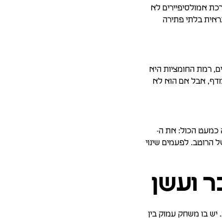
ריות: תהליך לא נכון, shear לא מתאים, מערכת אמולסיפיירים לא
נראית בלתי פתירה
ים, רמת החומציות היא
מדף, אבל אם הוא לא
כמעט הכול: את ה-
טעמי הלוואי, ואפילו את ה-perception של העושר של הרוטב. לפעמים שינוי
ר ועשן
 יש בו משחק עמוק בין