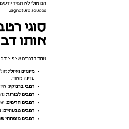
הם אולי לא תמיד יודעים
signature sauces.
סוגי רטב
אותו דב
אחד הדברים שאני אוהב 
מיונזים ואיולי:
אולי
עדינה מאוד.
רטבי ברביקיו:
איזו
רטבים לבורגר:
נדר
רטבים חריפים:
יצי
רטבים טבעוניים:
אח
רטבים מופחתי שומ