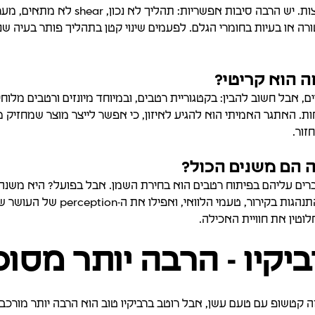
זו אחת השאלות הכי נפוצות. יש הרבה סיבות אפש
ורה או בעיות בחומרי הגלם. לפעמים שינוי קטן בתהליך פותר בעיה ש
 אבל חשוב להבין: בקטגוריית רטבים, ובמיוחד מיונזים ורטבים מלוח
ות. האתגר האמיתי הוא להגיע לאיזון, כי אפשר לייצר מוצר שמחזיק 
זור.
ה הם משנים הכול?
ים עליהם בפיתוח רטבים הוא בחירת השמן. אבל בפועל? היא משנה 
mouthfeel, היציבות, ההתנהגות בקירור, 
וטין את חוויית האכילה.
יקיו - הרבה יותר מסוכ
ה קטשופ עם טעם עשן, אבל רוטב ברביקיו טוב הוא הרבה יותר מורכב.