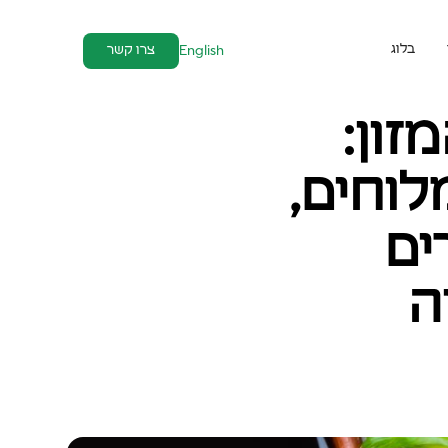
בלוג
צרו קשר
English
זון:
לוחים,
ים
ה