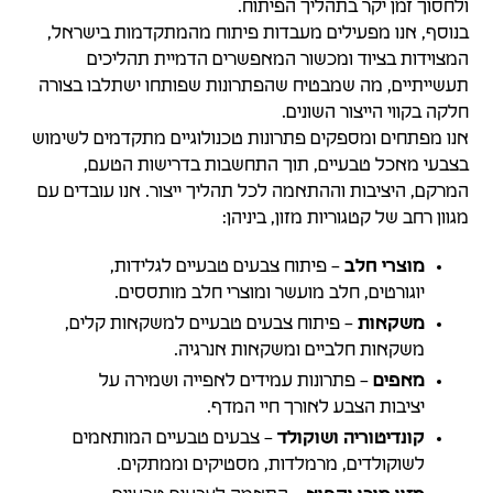
ולחסוך זמן יקר בתהליך הפיתוח.
בנוסף, אנו מפעילים מעבדות פיתוח מהמתקדמות בישראל,
המצוידות בציוד ומכשור המאפשרים הדמיית תהליכים
תעשייתיים, מה שמבטיח שהפתרונות שפותחו ישתלבו בצורה
חלקה בקווי הייצור השונים.
אנו מפתחים ומספקים פתרונות טכנולוגיים מתקדמים לשימוש
בצבעי מאכל טבעיים, תוך התחשבות בדרישות הטעם,
המרקם, היציבות וההתאמה לכל תהליך ייצור. אנו עובדים עם
מגוון רחב של קטגוריות מזון, ביניהן:
מוצרי חלב
– פיתוח צבעים טבעיים לגלידות,
יוגורטים, חלב מועשר ומוצרי חלב מותססים.
משקאות
– פיתוח צבעים טבעיים למשקאות קלים,
משקאות חלביים ומשקאות אנרגיה.
מאפים
– פתרונות עמידים לאפייה ושמירה על
יציבות הצבע לאורך חיי המדף.
קונדיטוריה ושוקולד
– צבעים טבעיים המותאמים
לשוקולדים, מרמלדות, מסטיקים וממתקים.