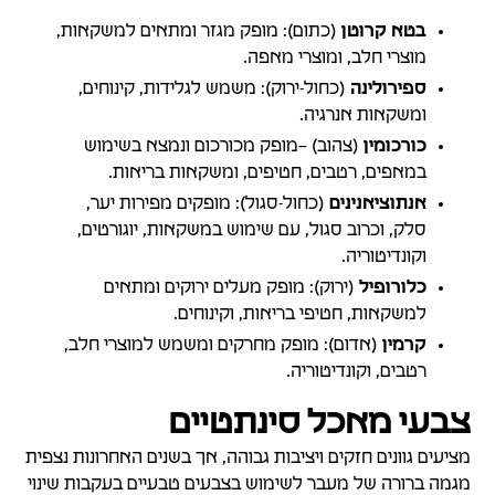
בטא קרוטן
(כתום): מופק מגזר ומתאים למשקאות,
מוצרי חלב, ומוצרי מאפה.
ספירולינה
(כחול-ירוק): משמש לגלידות, קינוחים,
ומשקאות אנרגיה.
כורכומין
(צהוב) –מופק מכורכום ונמצא בשימוש
במאפים, רטבים, חטיפים, ומשקאות בריאות.
אנתוציאנינים
(כחול-סגול): מופקים מפירות יער,
סלק, וכרוב סגול, עם שימוש במשקאות, יוגורטים,
וקונדיטוריה.
כלורופיל
(ירוק): מופק מעלים ירוקים ומתאים
למשקאות, חטיפי בריאות, וקינוחים.
קרמין
(אדום): מופק מחרקים ומשמש למוצרי חלב,
רטבים, וקונדיטוריה.
צבעי מאכל סינתטיים
מציעים גוונים חזקים ויציבות גבוהה, אך בשנים האחרונות נצפית
מגמה ברורה של מעבר לשימוש בצבעים טבעיים בעקבות שינוי