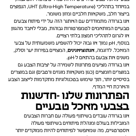
במיוחד בתהליכי UHT (Ultra-High Temperature), הנפוצים
בייצור חלב, משקאות חלביים ומזון משומר.
אנו בגרודה מתמודדים עם האתגר הזה על ידי פיתוח צבעים
טבעיים המותאמים לטמפרטורות גבוהות, מבלי לאבד מהגוון
או לגרום לתהליכי חמצון בלתי רצויים.
בנוסף, pH נמוך או גבוה יכול להשפיע משמעותית על צבעי
המאכל. לדוגמה,
אנתוציאנינים
, המצויים בפירות יער וסלק,
משנים את צבעם בהתאם ל-pH.
אנו בגרודה מציעים פתרונות לשמירה על יציבות הצבע גם
במוצרים חומציים (כגון משקאות מוגזים ורטבים) וגם במוצרים
בסיסיים יותר, תוך שימוש בטכנולוגיות מתקדמות לייצוב הצבע
והארכת חיי המדף.
הפתרונות שלנו -חדשנות
בצבעי מאכל טבעיים
אנו בגרודה עובדים בשיתוף פעולה עם חברות הצבעים
המובילות בעולם ומנהלת פיתוחים בשיתופי פעולה
אסטרטגיים, מה שמאפשר לפיתוחים להיות ממוקדים יותר